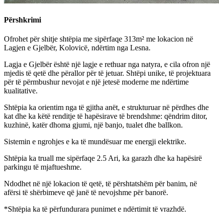
Përshkrimi
Ofrohet për shitje shtëpia me sipërfaqe 313m² me lokacion në
Lagjen e Gjelbër, Kolovicë, ndërtim nga Lesna.
Lagja e Gjelbër është një lagje e rethuar nga natyra, e cila ofron një
mjedis të qetë dhe përallor për të jetuar. Shtëpi unike, të projektuara
për të përmbushur nevojat e një jetesë moderne me ndërtime
kualitative.
Shtëpia ka orientim nga të gjitha anët, e strukturuar në përdhes dhe
kat dhe ka këtë renditje të hapësirave të brendshme: qëndrim ditor,
kuzhinë, katër dhoma gjumi, një banjo, tualet dhe ballkon.
Sistemin e ngrohjes e ka të mundësuar me energji elektrike.
Shtëpia ka truall me sipërfaqe 2.5 Ari, ka garazh dhe ka hapësirë
parkingu të mjaftueshme.
Ndodhet në një lokacion të qetë, të përshtatshëm për banim, në
afërsi të shërbimeve që janë të nevojshme për banorë.
*Shtëpia ka të përfundurara punimet e ndërtimit të vrazhdë.