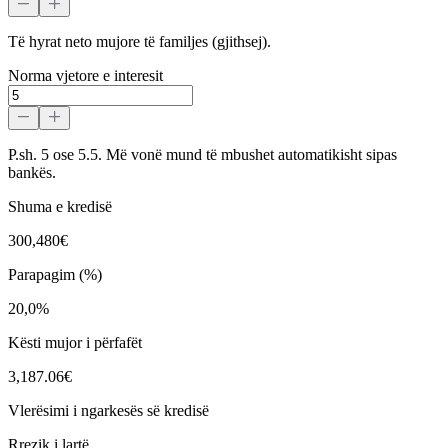
Të hyrat neto mujore të familjes (gjithsej).
Norma vjetore e interesit
P.sh. 5 ose 5.5. Më vonë mund të mbushet automatikisht sipas
bankës.
Shuma e kredisë
300,480€
Parapagim (%)
20,0%
Kësti mujor i përfafët
3,187.06€
Vlerësimi i ngarkesës së kredisë
Rrezik i lartë