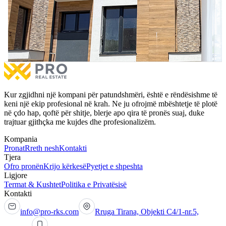
Shtëpi 323m² për #SHITJE në Lagjen e Gjelbër
Shtëpi 
Shtëpi 323m² për #SHITJE në Lagjen e Gjelbër
Shtëpi 
€403,750
në shitje
€400,0
5 dhoma gjumi
1 Tarracë
5 dh
Më shumë
Kur zgjidhni një kompani për patundshmëri, është e rëndësishme të
keni një ekip profesional në krah. Ne ju ofrojmë mbështetje të plotë
në çdo hap, qoftë për shitje, blerje apo qira të pronës suaj, duke
trajtuar gjithçka me kujdes dhe profesionalizëm.
Kompania
Pronat
Rreth nesh
Kontakti
Tjera
Ofro pronën
Krijo kërkesë
Pyetjet e shpeshta
Ligjore
Termat & Kushtet
Politika e Privatësisë
Kontakti
info@pro-rks.com
Rruga Tirana, Objekti C4/1-nr.5,