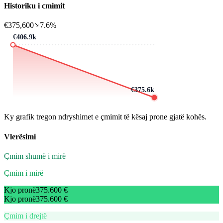
Historiku i cmimit
€375,600
7.6%
€406.9k
€375.6k
Ky grafik tregon ndryshimet e çmimit të kësaj prone gjatë kohës.
Vlerësimi
Çmim shumë i mirë
Çmim i mirë
Kjo pronë
375.600 €
Kjo pronë
375.600 €
Çmim i drejtë