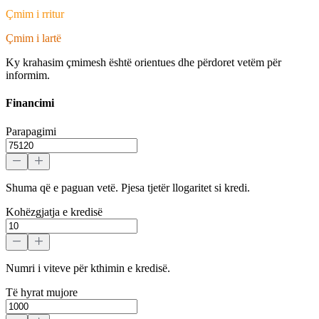
Çmim i rritur
Çmim i lartë
Ky krahasim çmimesh është orientues dhe përdoret vetëm për
informim.
Financimi
Parapagimi
Shuma që e paguan vetë. Pjesa tjetër llogaritet si kredi.
Kohëzgjatja e kredisë
Numri i viteve për kthimin e kredisë.
Të hyrat mujore