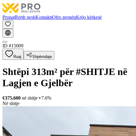
Pronat
Rreth nesh
Kontakti
Ofro pronën
Krijo kërkesë
ID #
15009
Ruaj
Shpërndaje
Shtëpi 313m² për #SHITJE në
Lagjen e Gjelbër
€375,600
në shitje
7.6%
Në shitje