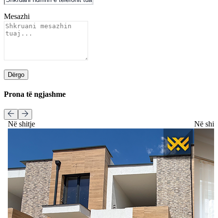
Mesazhi
Dërgo
Prona të ngjashme
Në shitje
Në shit