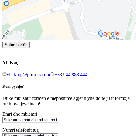
Shfaq hartën
Yll Kuçi
ylli.kuqi@pro-rks.com
+383 44 888 444
Keni pyetje?
Duke mbushur formën e mëposhtme agjenti ynë do të ju informojë
rreth pyetjeve tuaja!
Emri dhe mbiemri
Numri telefonit tuaj