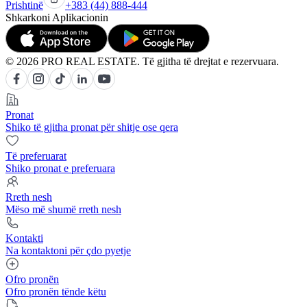
Prishtinë
+383 (44) 888-444
Shkarkoni Aplikacionin
© 2026 PRO REAL ESTATE. Të gjitha të drejtat e rezervuara.
Pronat
Shiko të gjitha pronat për shitje ose qera
Të preferuarat
Shiko pronat e preferuara
Rreth nesh
Mëso më shumë rreth nesh
Kontakti
Na kontaktoni për çdo pyetje
Ofro pronën
Ofro pronën tënde këtu