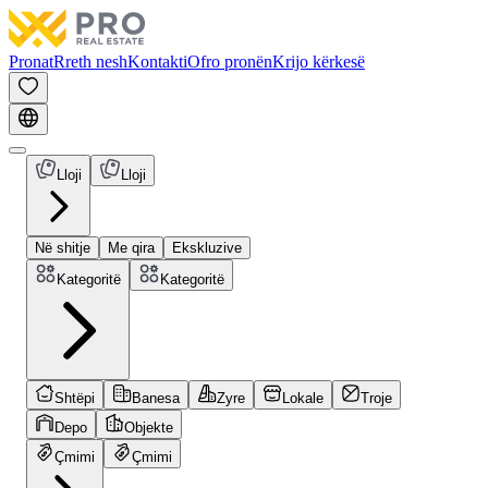
Pronat
Rreth nesh
Kontakti
Ofro pronën
Krijo kërkesë
Lloji
Lloji
Në shitje
Me qira
Ekskluzive
Kategoritë
Kategoritë
Shtëpi
Banesa
Zyre
Lokale
Troje
Depo
Objekte
Çmimi
Çmimi