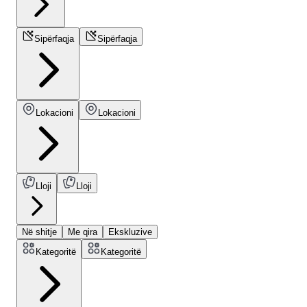
Sipërfaqja
Sipërfaqja
Lokacioni
Lokacioni
Lloji
Lloji
Në shitje
Me qira
Ekskluzive
Kategoritë
Kategoritë