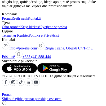
në çdo hap, qoftë për shitje, blerje apo qira të pronës suaj, duke
trajtuar gjithçka me kujdes dhe profesionalizëm.
Kompania
Pronat
Rreth nesh
Kontakti
Tjera
Ofro pronën
Krijo kërkesë
Pyetjet e shpeshta
Ligjore
Termat & Kushtet
Politika e Privatësisë
Kontakti
info@pro-rks.com
Rruga Tirana, Objekti C4/1-nr.5,
Prishtinë
+383 (44) 888-444
Shkarkoni Aplikacionin
© 2026 PRO REAL ESTATE. Të gjitha të drejtat e rezervuara.
Pronat
Shiko të gjitha pronat për shitje ose qera