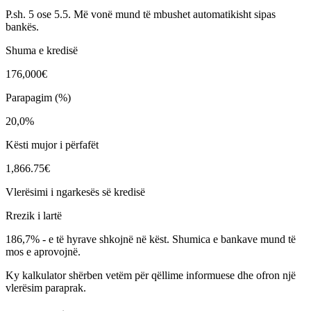
P.sh. 5 ose 5.5. Më vonë mund të mbushet automatikisht sipas
bankës.
Shuma e kredisë
176,000€
Parapagim (%)
20,0%
Kësti mujor i përfafët
1,866.75€
Vlerësimi i ngarkesës së kredisë
Rrezik i lartë
186,7%
-
e të hyrave shkojnë në këst. Shumica e bankave mund të
mos e aprovojnë.
Ky kalkulator shërben vetëm për qëllime informuese dhe ofron një
vlerësim paraprak.