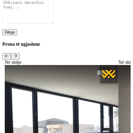
Dërgo
Prona të ngjashme
Në shitje
Në shit