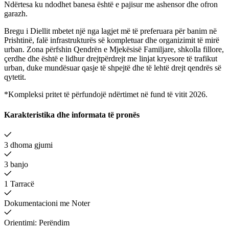
Ndërtesa ku ndodhet banesa është e pajisur me ashensor dhe ofron
garazh.
Bregu i Diellit mbetet një nga lagjet më të preferuara për banim në
Prishtinë, falë infrastrukturës së kompletuar dhe organizimit të mirë
urban. Zona përfshin Qendrën e Mjekësisë Familjare, shkolla fillore,
çerdhe dhe është e lidhur drejtpërdrejt me linjat kryesore të trafikut
urban, duke mundësuar qasje të shpejtë dhe të lehtë drejt qendrës së
qytetit.
*Kompleksi pritet të përfundojë ndërtimet në fund të vitit 2026.
Karakteristika dhe informata të pronës
3 dhoma gjumi
3 banjo
1 Tarracë
Dokumentacioni me Noter
Orientimi: Perëndim