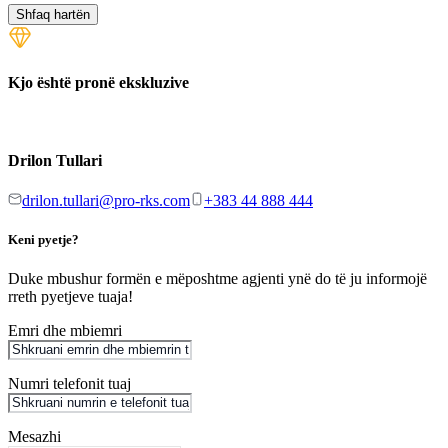
Shfaq hartën
Kjo është pronë ekskluzive
Drilon Tullari
drilon.tullari@pro-rks.com
+383 44 888 444
Keni pyetje?
Duke mbushur formën e mëposhtme agjenti ynë do të ju informojë
rreth pyetjeve tuaja!
Emri dhe mbiemri
Numri telefonit tuaj
Mesazhi