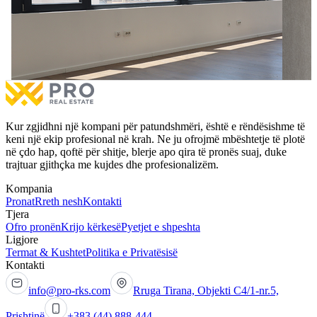
Banesë / Penthouse - Zyrë 120m² për #SHITJE te 4
Banesë
Llullat.
Banesë
Banesë / Penthouse - Zyrë 120m² për #SHITJE te 4
€238,7
Llullat.
3 dh
€240,000
në shitje
2 hapësira
1 banjo
Më shumë
Kur zgjidhni një kompani për patundshmëri, është e rëndësishme të
keni një ekip profesional në krah. Ne ju ofrojmë mbështetje të plotë
në çdo hap, qoftë për shitje, blerje apo qira të pronës suaj, duke
trajtuar gjithçka me kujdes dhe profesionalizëm.
Kompania
Pronat
Rreth nesh
Kontakti
Tjera
Ofro pronën
Krijo kërkesë
Pyetjet e shpeshta
Ligjore
Termat & Kushtet
Politika e Privatësisë
Kontakti
info@pro-rks.com
Rruga Tirana, Objekti C4/1-nr.5,
Prishtinë
+383 (44) 888-444