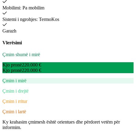
Mobilimi: Pa mobilim
Sistemi i ngrohjes: TermoKos
Garazh
Vlerësimi
Çmim shumë i mirë
Kjo pronë
220.000 €
Kjo pronë
220.000 €
Çmim i mirë
Çmim i drejtë
Çmim i rritur
Çmim i lartë
Ky krahasim çmimesh është orientues dhe përdoret vetëm për
informim.