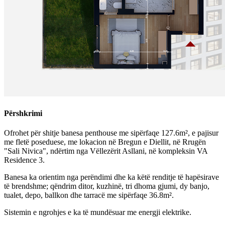
Përshkrimi
Ofrohet për shitje banesa penthouse me sipërfaqe 127.6m², e pajisur
me fletë poseduese, me lokacion në Bregun e Diellit, në Rrugën
"Sali Nivica", ndërtim nga Vëllezërit Asllani, në kompleksin VA
Residence 3.
Banesa ka orientim nga perëndimi dhe ka këtë renditje të hapësirave
të brendshme; qëndrim ditor, kuzhinë, tri dhoma gjumi, dy banjo,
tualet, depo, ballkon dhe tarracë me sipërfaqe 36.8m².
Sistemin e ngrohjes e ka të mundësuar me energji elektrike.