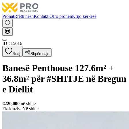
Pronat
Rreth nesh
Kontakti
Ofro pronën
Krijo kërkesë
ID #
15616
Ruaj
Shpërndaje
Banesë Penthouse 127.6m² +
36.8m² për #SHITJE në Bregun
e Diellit
€220,000
në shitje
Ekskluzive
Në shitje